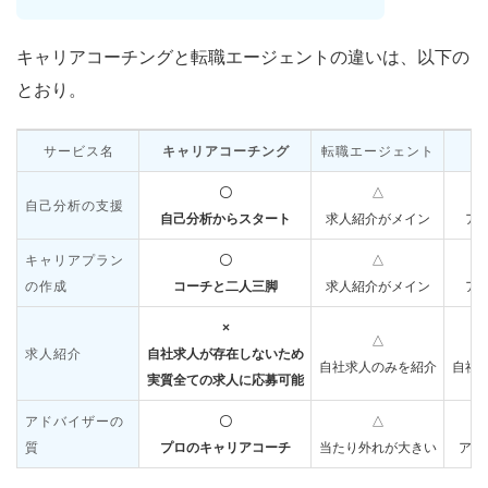
キャリアコーチングと転職エージェントの違いは、以下の
とおり。
サービス名
キャリアコーチング
転職エージェント
〇
△
自己分析の支援
自己分析からスタート
求人紹介がメイン
ア
キャリアプラン
〇
△
の作成
コーチと二人三脚
求人紹介がメイン
ア
×
△
求人紹介
自社求人が存在しないため
自社求人のみを紹介
自社
実質全ての求人に応募可能
アドバイザーの
〇
△
質
プロのキャリアコーチ
当たり外れが大きい
アド