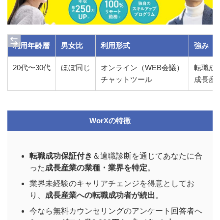
利用年齢層
男女比
利用形式
強み
20代〜30代
ほぼ同じ
オンライン（WEB会議）
転職成
チャットツール
成長産
WorXの特徴
転職成功保証付き
＆適職診断を通じてあなたに合
った
成長産業の業種・業界を特定
。
業界未経験のキャリアチェンジを得意としてお
り、
成長産業への転職成功者が続出
。
今なら無料カウンセリングのアンケート回答者へ