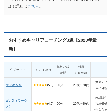
出！詳細は
こちら
。
おすすめキャリアコーチング3選【2023年最
新】
無料相談
利用
公式サイト
おすすめ度
時間
対象年齢
・業界No.
マジキャリ
(5.0)
60分
20代〜30代
・自己分析を
・未経験から
WorX（ワーク
(4.5)
60分
20代〜30代
・市場価値ア
ス）
※今なら無料で