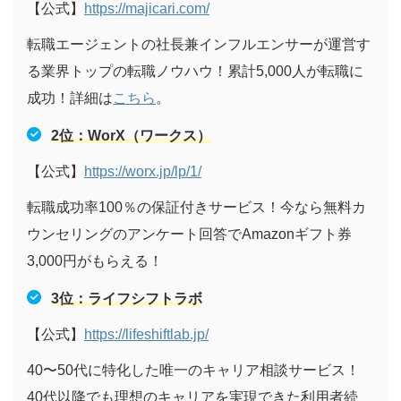
【公式】
https://majicari.com/
転職エージェントの社長兼インフルエンサーが運営す
る業界トップの転職ノウハウ！累計5,000人が転職に
成功！詳細は
こちら
。
2
位：WorX（ワークス）
【公式】
https://worx.jp/lp/1/
転職成功率100％の保証付きサービス！今なら無料カ
ウンセリングのアンケート回答でAmazonギフト券
3,000円がもらえる！
3
位：ライフシフトラボ
【公式】
https://lifeshiftlab.jp/
40〜50代に特化した唯一のキャリア相談サービス！
40代以降でも理想のキャリアを実現できた利用者続