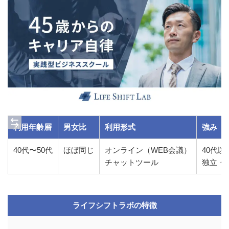
利用年齢層
男女比
利用形式
強み
40代〜50代
ほぼ同じ
オンライン（WEB会議）
40代以
チャットツール
独立・
ライフシフトラボの特徴