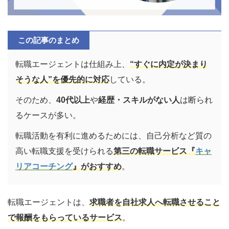
この記事のまとめ
転職エージェントは仕組み上、
“すぐに内定が決まり
そうな人”を優先的に対応
している。
そのため、
40代以上
や
経歴・スキルがない人
は断られ
るケースが多い。
転職活動を有利に進めるためには、自己分析など質の
高い転職支援を受けられる
第三の転職サービス『
キャ
リアコーチング
』がおすすめ
。
転職エージェントは、
求職者を自社求人へ転職させること
で報酬をもらっているサービス
。