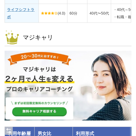
ライフシフトラ
・40代～50
(4.0)
60分
40代〜50代
ボ
・転職・複業
マジキャリ
利用年齢層
男女比
利用形式