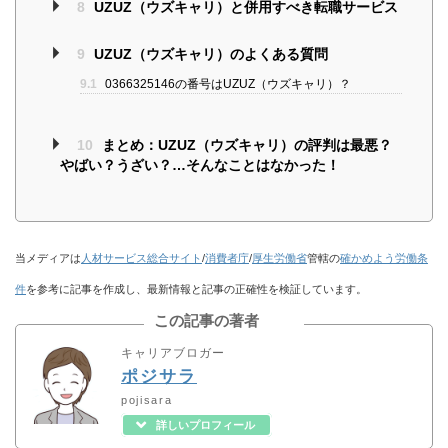
8
UZUZ（ウズキャリ）と併用すべき転職サービス
9
UZUZ（ウズキャリ）のよくある質問
9.1
0366325146の番号はUZUZ（ウズキャリ）？
10
まとめ：UZUZ（ウズキャリ）の評判は最悪？
やばい？うざい？…そんなことはなかった！
当メディアは
人材サービス総合サイト
/
消費者庁
/
厚生労働省
管轄の
確かめよう労働条
件
を参考に記事を作成し、最新情報と記事の正確性を検証しています。
この記事の著者
キャリアブロガー
ポジサラ
pojisara
詳しいプロフィール