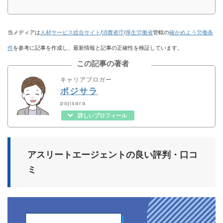
当メディアは
人材サービス総合サイト
/
消費者庁
/
厚生労働省
管轄の
確かめよう労働条
件
を参考に記事を作成し、最新情報と記事の正確性を検証しています。
この記事の著者
キャリアブロガー
ポジサラ
pojisara
詳しいプロフィール
アスリートエージェントの良い評判・口コ
ミ