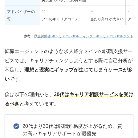
実質全ての求人に応募可能
アドバイザーの
〇
△
×
質
プロのキャリアコーチ
当たり外れが大きい
アド
参考：
厚生労働省-キャリアコンサルティング・キャリアコンサルタント
転職エージェントのような求人紹介メインの転職支援サー
ビスでは、キャリアチェンジしようとする際に自己分析が
不足し、
理想と現実にギャップが生じてしまうケースが多
い
です。
僕は以下の理由から、
30代はキャリア相談サービスを受け
るべき
と考えています。
20代より30代は転職難易度が上がるため、質
の高いキャリアサポートが最優先