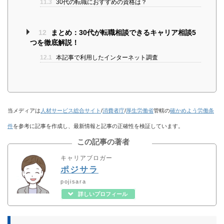
11.3
30代の転職におすすめの資格は？
12
まとめ：30代が転職相談できるキャリア相談5
つを徹底解説！
12.1
本記事で利用したインターネット調査
当メディアは
人材サービス総合サイト
/
消費者庁
/
厚生労働省
管轄の
確かめよう労働条
件
を参考に記事を作成し、最新情報と記事の正確性を検証しています。
この記事の著者
キャリアブロガー
ポジサラ
pojisara
詳しいプロフィール