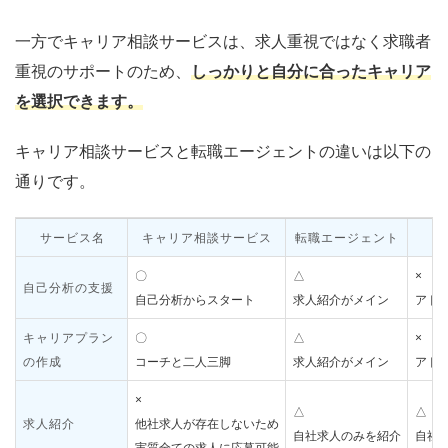
一方でキャリア相談サービスは、求人重視ではなく求職者
重視のサポートのため、
しっかりと自分に合ったキャリア
を選択できます。
キャリア相談サービスと転職エージェントの違いは以下の
通りです。
サービス名
キャリア相談サービス
転職エージェント
〇
△
×
自己分析の支援
自己分析からスタート
求人紹介がメイン
アド
キャリアプラン
〇
△
×
の作成
コーチと二人三脚
求人紹介がメイン
アド
×
△
△
求人紹介
他社求人が存在しないため
自社求人のみを紹介
自社