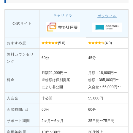
キャリドラ
ポジウィル
公式サイト
おすすめ度
(5.0)
(4.0)
無料カウンセリ
60分
45分
ング
月額21,000円〜
月額：18,600円〜
料金
※総額は個別提案
総額：385,000円〜
により非公開
入会金：55,000円〜
入会金
非公開
55,000円
面談時間/ 回
60分
60分
サポート期間
2ヶ月〜6ヶ月
35日間〜75日間
利用年齢層
10代〜30代
20代以上