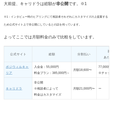
大前提、キャリドラは総額が
非公開
です。※1
※1：インタビュー時のヒアリングにて相談者それぞれにカスタマイズの上提案する
ため公式サイト上で非公開にしているとの話を伺っています。
よってここでは月額料金のみで比較をしています。
面
公式サイト
総額
分割払い
あた
ポジウィルキャ
入会金：55,000円
77,000円
月額18,600〜
リア
料金プラン：385,000円～
※チャッ
非公開
キャリドラ
※相談者によって
月額21,000円〜
ー
料金はカスタマイズ