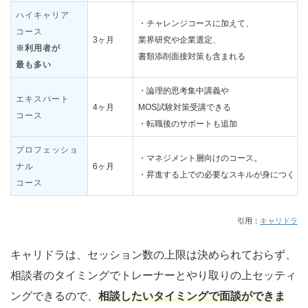
ハイキャリア
・チャレンジコースに加えて、
コース
3ヶ月
業界研究や企業選定、
※利用者が
書類添削面接対策も含まれる
最も多い
・論理的思考集中講義や
エキスパート
4ヶ月
MOS試験対策受講できる
コース
・転職後のサポートも追加
プロフェッショ
・マネジメント層向けのコース。
ナル
6ヶ月
・昇進する上での必要なスキルが身につく
コース
引用：
キャリドラ
キャリドラは、セッション数の上限は決められておらず、
相談者のタイミングでトレーナーとやり取りの上セッティ
ングできるので、
相談したいタイミングで面談ができま