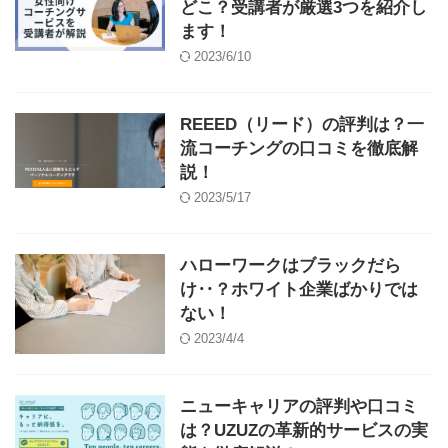
どこ？受講者が厳選3つを紹介し
ます！
2023/6/10
REEED（リード）の評判は？一
流コーチングの口コミを徹底解
説！
2023/5/17
ハローワークはブラックだら
け‥？ホワイト企業ばかりでは
ない！
2023/4/4
ニューキャリアの評判や口コミ
は？UZUZの革新的サービスの実