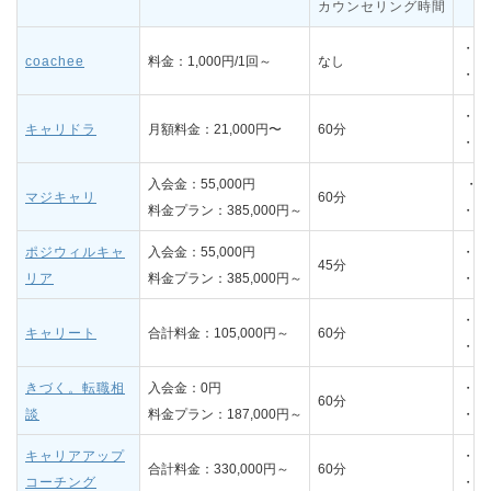
カウンセリング時間
・破
coachee
料金：1,000円/1回～
なし
・自
・2
キャリドラ
月額料金：21,000円〜
60分
・人
入会金：55,000円
・年
マジキャリ
60分
料金プラン：385,000円～
・戦
ポジウィルキャ
入会金：55,000円
・業
45分
リア
料金プラン：385,000円～
・採
・繊
キャリート
合計料金：105,000円～
60分
・業
きづく。転職相
入会金：0円
・寄
60分
談
料金プラン：187,000円～
・5
キャリアアップ
・全
合計料金：330,000円～
60分
コーチング
・意