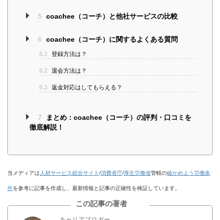
5
coachee（コーチ）と他社サービスの比較
6
coachee（コーチ）に関するよくある質問
6.1
登録方法は？
6.2
退会方法は？
6.3
返金対応はしてもらえる？
7
まとめ：coachee（コーチ）の評判・口コミを
徹底解説！
当メディアは
人材サービス総合サイト
/
消費者庁
/
厚生労働省
管轄の
確かめよう労働条
件
を参考に記事を作成し、最新情報と記事の正確性を検証しています。
この記事の著者
キャリアブロガー