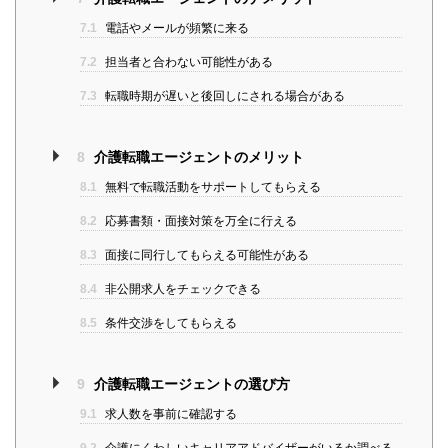
7.1
電話やメールが頻繁に来る
7.2
担当者と合わない可能性がある
7.3
転職時期が遅いと後回しにされる場合がある
8
介護転職エージェントのメリット
8.1
無料で転職活動をサポートしてもらえる
8.2
応募書類・面接対策を万全に行える
8.3
面接に同行してもらえる可能性がある
8.4
非公開求人をチェックできる
8.5
条件交渉をしてもらえる
9
介護転職エージェントの選び方
9.1
求人数を事前に確認する
9.2
介護にくわしいキャリアアドバイザーがいるか調べる