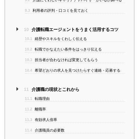
9.3
利用者の評判・口コミを見ておく
10
介護転職エージェントをうまく活用するコツ
10.1
経歴やスキルをくわしく伝える
10.2
転職でかなえたい条件をはっきり伝える
10.3
担当者が合わなければ変更してもらう
10.4
希望どおりの求人を見つけたらすぐ連絡・応募する
11
介護職の現状とこれから
11.1
転職理由
11.2
離職率
11.3
有効求人倍率
11.4
介護職員の必要数