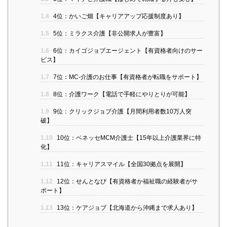
1.4
4位：かいご畑【キャリアアップ応援制度あり】
1.5
5位：ミラクス介護【非公開求人が豊富】
1.6
6位：カイゴジョブエージェント【有資格者向けのサー
ビス】
1.7
7位：MC-介護のお仕事【有資格者が転職をサポート】
1.8
8位：介護ワーク【電話で手軽にやりとりが可能】
1.9
9位：クリックジョブ介護【月間利用者数10万人突
破】
1.10
10位：ベネッセMCM介護士【15年以上介護業界に特
化】
1.11
11位：キャリアスマイル【全国30拠点を展開】
1.12
12位：せんとなび【有資格者か福祉職の経験者がサ
ポート】
1.13
13位：ケアジョブ【北海道から沖縄まで求人あり】