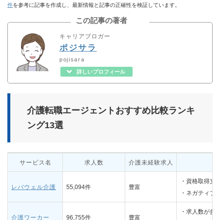
件
を参考に記事を作成し、最新情報と記事の正確性を検証しています。
この記事の著者
キャリアブロガー
ポジサラ
pojisara
詳しいプロフィール
介護転職エージェントおすすめ比較ランキ
ング13選
サービス名
求人数
介護未経験求人
・資格取得支
レバウェル介護
55,094件
豊富
・ネガティブ
・求人数が多
介護ワーカー
96,755件
豊富