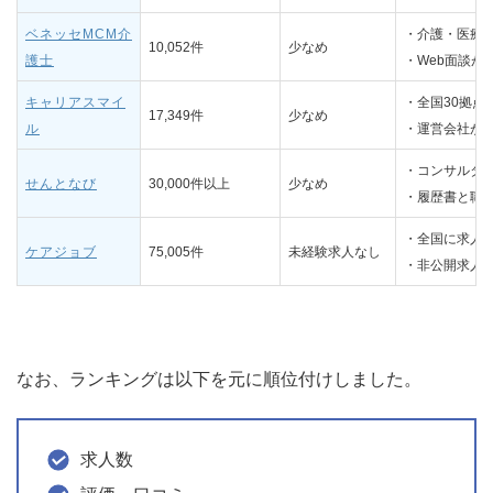
ベネッセMCM介
・介護・医療
10,052件
少なめ
護士
・Web面談が
キャリアスマイ
・全国30拠点
17,349件
少なめ
ル
・運営会社が
・コンサルタ
せんとなび
30,000件以上
少なめ
・履歴書と職
・全国に求人
ケアジョブ
75,005件
未経験求人なし
・非公開求人が
なお、ランキングは以下を元に順位付けしました。
求人数