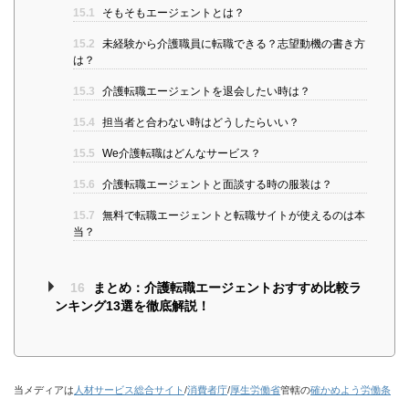
15.1
そもそもエージェントとは？
15.2
未経験から介護職員に転職できる？志望動機の書き方
は？
15.3
介護転職エージェントを退会したい時は？
15.4
担当者と合わない時はどうしたらいい？
15.5
We介護転職はどんなサービス？
15.6
介護転職エージェントと面談する時の服装は？
15.7
無料で転職エージェントと転職サイトが使えるのは本
当？
16
まとめ：介護転職エージェントおすすめ比較ラ
ンキング13選を徹底解説！
当メディアは
人材サービス総合サイト
/
消費者庁
/
厚生労働省
管轄の
確かめよう労働条