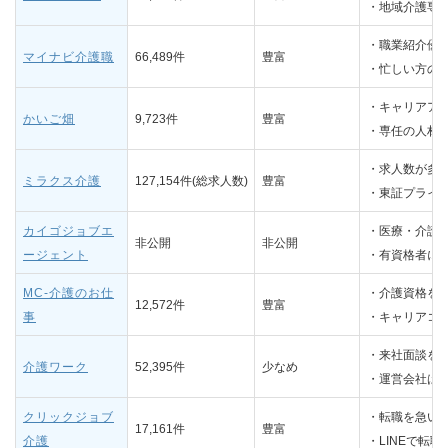
・地域介護専
・職業紹介優
マイナビ介護職
66,489件
豊富
・忙しい方の
・キャリアア
かいご畑
9,723件
豊富
・専任の人材
・求人数が多
ミラクス介護
127,154件(総求人数)
豊富
・東証プライ
カイゴジョブエ
・医療・介護
非公開
非公開
ージェント
・有資格者に
MC-介護のお仕
・介護資格を
12,572件
豊富
事
・キャリアコ
・来社面談をし
介護ワーク
52,395件
少なめ
・運営会社は
クリックジョブ
・転職を急い
17,161件
豊富
介護
・LINEで転