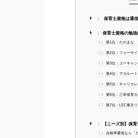
1
保育士資格は通信
2
保育士資格の勉強
2.1
第1位：たのまな
2.2
第2位：フォーサイ
2.3
第3位：ユーキャン
2.4
第4位：アガルート
2.5
第5位：キャリカレ
2.6
第6位：三幸保育カ
2.7
第7位：LEC東京
3
【ニーズ別】保育
3.1
合格率重視なら「