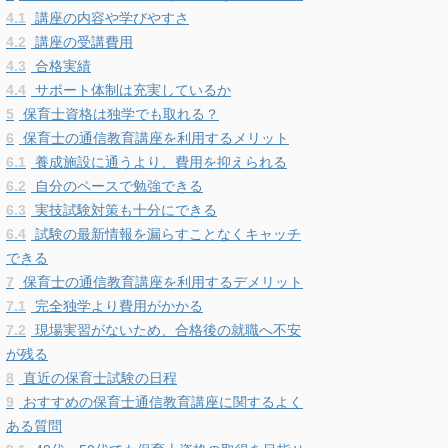
4.1
講座の内容や学びやすさ
4.2
講座の受講費用
4.3
合格実績
4.4
サポート体制は充実しているか
5
保育士資格は独学でも取れる？
6
保育士の通信教育講座を利用するメリット
6.1
養成施設に通うより、費用を抑えられる
6.2
自分のペースで勉強できる
6.3
実技試験対策も十分にできる
6.4
試験の最新情報を漏らすことなくキャッチ
できる
7
保育士の通信教育講座を利用するデメリット
7.1
完全独学より費用がかかる
7.2
現場実習がないため、合格後の就職へ不安
が残る
8
直近の保育士試験の日程
9
おすすめの保育士通信教育講座に関するよく
ある質問