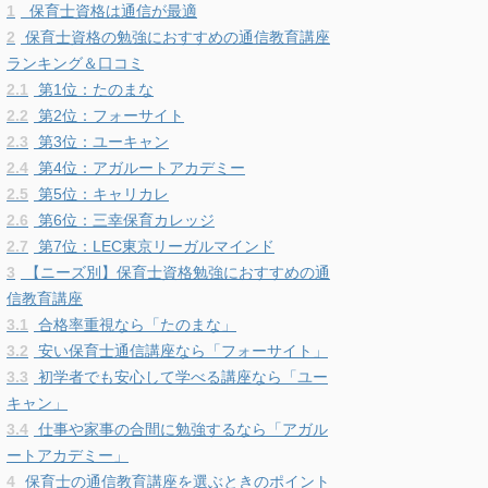
1
保育士資格は通信が最適
公式サイト
2
保育士資格の勉強におすすめの通信教育講座
ランキング＆口コミ
2.1
第1位：たのまな
割
公式サイト
2.2
第2位：フォーサイト
2.3
第3位：ユーキャン
2.4
第4位：アガルートアカデミー
ンペーン
公式サイト
2.5
第5位：キャリカレ
2.6
第6位：三幸保育カレッジ
2.7
第7位：LEC東京リーガルマインド
3
【ニーズ別】保育士資格勉強におすすめの通
信教育講座
3.1
合格率重視なら「たのまな」
3.2
安い保育士通信講座なら「フォーサイト」
3.3
初学者でも安心して学べる講座なら「ユー
キャン」
3.4
仕事や家事の合間に勉強するなら「アガル
ートアカデミー」
4
保育士の通信教育講座を選ぶときのポイント