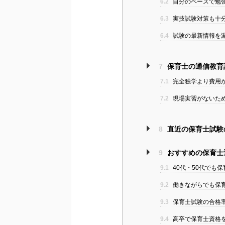
6.2
自分のペースで勉
6.3
実技試験対策も十
6.4
試験の最新情報を
7
保育士の通信教育
7.1
完全独学より費用
7.2
現場実習がないた
8
直近の保育士試験
9
おすすめの保育士
9.1
40代・50代でも
9.2
働きながらでも保
9.3
保育士試験の合格
9.4
高卒で保育士資格