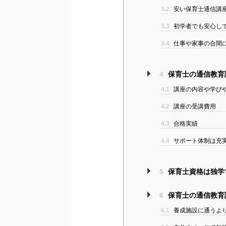
3.2
安い保育士通信講
3.3
初学者でも安心し
3.4
仕事や家事の合間
4
保育士の通信教育
4.1
講座の内容や学び
4.2
講座の受講費用
4.3
合格実績
4.4
サポート体制は充
5
保育士資格は独学
6
保育士の通信教育
6.1
養成施設に通うよ