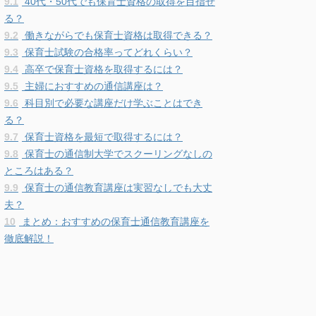
9.1
40代・50代でも保育士資格の取得を目指せ
る？
9.2
働きながらでも保育士資格は取得できる？
9.3
保育士試験の合格率ってどれくらい？
9.4
高卒で保育士資格を取得するには？
9.5
主婦におすすめの通信講座は？
9.6
科目別で必要な講座だけ学ぶことはでき
る？
9.7
保育士資格を最短で取得するには？
9.8
保育士の通信制大学でスクーリングなしの
ところはある？
9.9
保育士の通信教育講座は実習なしでも大丈
夫？
10
まとめ：おすすめの保育士通信教育講座を
徹底解説！