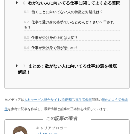
6
欲がない人に向いてる仕事に関してよくある質問
6.1
働くことに向いてない人の特徴と対処法は？
6.2
仕事で受け身の姿勢でいるとめんどくさい？干され
る？
6.3
仕事が受け身の上司は大変？
6.4
仕事が受け身で何が悪いの？
7
まとめ：欲がない人に向いてる仕事10選を徹底
解説！
当メディアは
人材サービス総合サイト
/
消費者庁
/
厚生労働省
管轄の
確かめよう労働条
件
を参考に記事を作成し、最新情報と記事の正確性を検証しています。
この記事の著者
キャリアブロガー