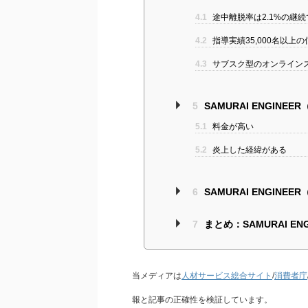
4.1
途中離脱率は2.1%の継
4.2
指導実績35,000名以上
4.3
サブスク型のオンライン
5
SAMURAI ENGIN
5.1
料金が高い
5.2
炎上した経緯がある
6
SAMURAI ENGI
7
まとめ：SAMURAI E
当メディアは
人材サービス総合サイト
/
消費者庁
報と記事の正確性を検証しています。