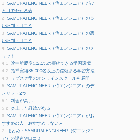
1
SAMURAI ENGINEER（侍エンジニア）がひ
と目でわかる表
2
SAMURAI ENGINEER（侍エンジニア）の良
い評判・口コミ
3
SAMURAI ENGINEER（侍エンジニア）の悪
い評判・口コミ
4
SAMURAI ENGINEER（侍エンジニア）のメ
リット
4.1
途中離脱率は2.1%の継続できる学習環境
4.2
指導実績35,000名以上の信頼ある学習方法
4.3
サブスク型のオンラインスクールも展開
5
SAMURAI ENGINEER（侍エンジニア）のデ
メリット2つ
5.1
料金が高い
5.2
炎上した経緯がある
6
SAMURAI ENGINEER（侍エンジニア）がお
すすめの人・おすすめしない人
7
まとめ：SAMURAI ENGINEER（侍エンジニ
ア）の評判や口コミ