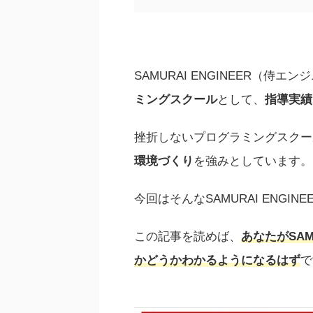
SAMURAI ENGINEER（侍エ
ミングスクール
として、
指導実績は
挫折しないプログラミングスクール
環境づくり
を強みとしています。
今回はそんなSAMURAI ENG
この記事を読めば、
あ
なたがSAM
かどうかわかるようになるはず
で