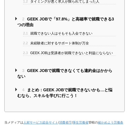
1.2
タイミングが悪く求人が限られてしまった人
2
GEEK JOBで「97.8%」と高確率で就職できる3
つの理由
2.1
就職できない人はそもそも入会できない
2.2
未経験者に対するサポート体制が万全
2.3
GEEK JOBは受講者が就職できないと利益にならない
3
GEEK JOBで就職できなくても違約金はかから
ない
4
まとめ：GEEK JOBで就職できないかも…と悩
むなら、スキルを学びに行こう！
当メディアは
人材サービス総合サイト
/
消費者庁
/
厚生労働省
管轄の
確かめよう労働条