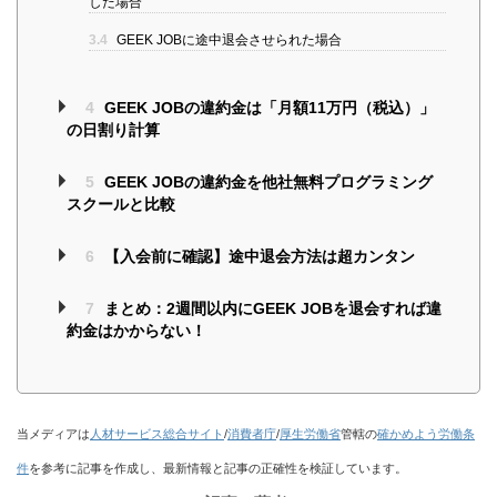
した場合
3.4
GEEK JOBに途中退会させられた場合
4
GEEK JOBの違約金は「月額11万円（税込）」
の日割り計算
5
GEEK JOBの違約金を他社無料プログラミング
スクールと比較
6
【入会前に確認】途中退会方法は超カンタン
7
まとめ：2週間以内にGEEK JOBを退会すれば違
約金はかからない！
当メディアは
人材サービス総合サイト
/
消費者庁
/
厚生労働省
管轄の
確かめよう労働条
件
を参考に記事を作成し、最新情報と記事の正確性を検証しています。