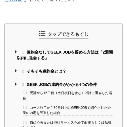
タップできるもくじ
1
違約金なしでGEEK JOBを辞める方法は「2週間
以内に退会する」
2
そもそも違約金とは？
3
GEEK JOBの違約金がかかる4つの条件
3.1
受講から15日目（土日祝日を含む）以降に退会した場
合
3.2
コース終了から30日以内にGEEKJOBで紹介された企
業の内定を辞退した場合
3.3
自己応募または他社サービスを経て面接もしくは転職