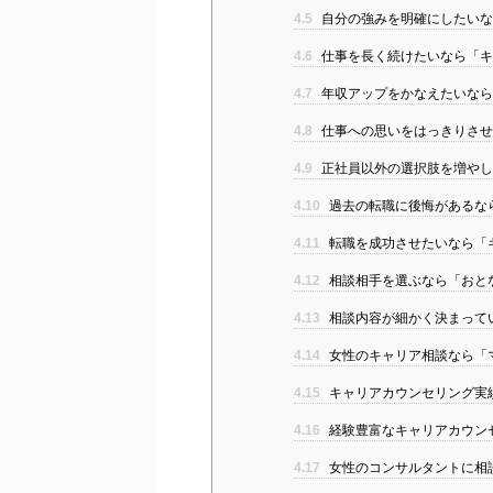
4.5
自分の強みを明確にしたいな
4.6
仕事を長く続けたいなら「キ
4.7
年収アップをかなえたいなら
4.8
仕事への思いをはっきりさせ
4.9
正社員以外の選択肢を増やし
4.10
過去の転職に後悔があるな
4.11
転職を成功させたいなら「
4.12
相談相手を選ぶなら「おと
4.13
相談内容が細かく決まっている
4.14
女性のキャリア相談なら「
4.15
キャリアカウンセリング実
4.16
経験豊富なキャリアカウン
4.17
女性のコンサルタントに相