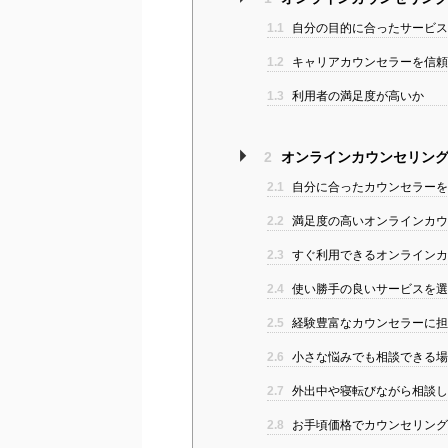
1.1
自分の目的に合ったサービス
1.2
キャリアカウンセラーを信頼
1.3
利用者の満足度が高いか
2
オンラインカウンセリング
2.1
自分に合ったカウンセラーを
2.2
満足度の高いオンラインカウン
2.3
すぐ利用できるオンラインカウ
2.4
使い勝手の良いサービスを選
2.5
経験豊富なカウンセラーに担
2.6
小さな悩みでも相談できる場を
2.7
外出中や寝転びながら相談し
2.8
お手頃価格でカウンセリング