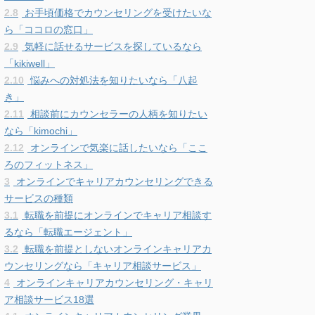
2.8
お手頃価格でカウンセリングを受けたいな
ら「ココロの窓口」
2.9
気軽に話せるサービスを探しているなら
「kikiwell」
2.10
悩みへの対処法を知りたいなら「八起
き」
2.11
相談前にカウンセラーの人柄を知りたい
なら「kimochi」
2.12
オンラインで気楽に話したいなら「ここ
ろのフィットネス」
3
オンラインでキャリアカウンセリングできる
サービスの種類
3.1
転職を前提にオンラインでキャリア相談す
るなら「転職エージェント」
3.2
転職を前提としないオンラインキャリアカ
ウンセリングなら「キャリア相談サービス」
4
オンラインキャリアカウンセリング・キャリ
ア相談サービス18選