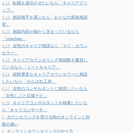
4.11
転職を成功させたいなら「キャリアグリ
ップ」
4.12
相談相手を選ぶなら「おとなの新路相談
室」
4.13
相談内容が細かく決まっているなら
「coachee」
4.14
女性のキャリア相談なら「マイ・カウン
セラー」
4.15
キャリアカウンセリング実績数を重視し
ているなら「ミートキャリア」
4.16
経験豊富なキャリアカウンセラーに相談
したいなら「がんばれ工房」
4.17
女性のコンサルタントに相談したいなら
「女性しごと応援ナビ」
4.18
キャリアコンサルタントを検索したいな
ら「キャリコンサーチ」
5
カウンセリングを受ける時のオンラインと対
面の違い
6
オンラインカウンセリングのやり方