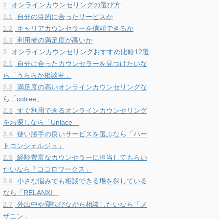
1
オンラインカウンセリングの選び方
1.1
自分の目的に合ったサービスか
1.2
キャリアカウンセラーを信頼できるか
1.3
利用者の満足度が高いか
2
オンラインカウンセリングおすすめ比較12選
2.1
自分に合ったカウンセラーを見つけたいな
ら「うららか相談室」
2.2
満足度の高いオンラインカウンセリングな
ら「cotree」
2.3
すぐ利用できるオンラインカウンセリング
をお探しなら「Unlace」
2.4
使い勝手の良いサービスを選ぶなら「ハー
トコンシェルジュ」
2.5
経験豊富なカウンセラーに担当してもらい
たいなら「ココロワークス」
2.6
小さな悩みでも相談できる場を探している
なら「RELANXI」
2.7
外出中や寝転びながら相談したいなら「メ
ザニン」