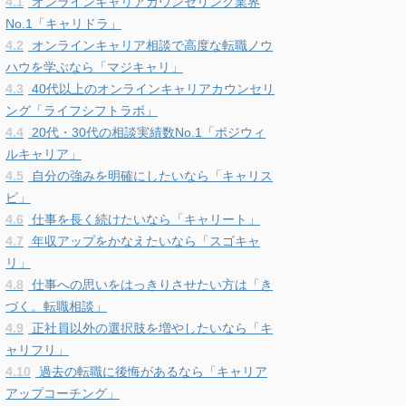
4.1
オンラインキャリアカウンセリング業界
No.1「キャリドラ」
4.2
オンラインキャリア相談で高度な転職ノウ
ハウを学ぶなら「マジキャリ」
4.3
40代以上のオンラインキャリアカウンセリ
ング「ライフシフトラボ」
4.4
20代・30代の相談実績数No.1「ポジウィ
ルキャリア」
4.5
自分の強みを明確にしたいなら「キャリス
ピ」
4.6
仕事を長く続けたいなら「キャリート」
4.7
年収アップをかなえたいなら「スゴキャ
リ」
4.8
仕事への思いをはっきりさせたい方は「き
づく。転職相談」
4.9
正社員以外の選択肢を増やしたいなら「キ
ャリフリ」
4.10
過去の転職に後悔があるなら「キャリア
アップコーチング」