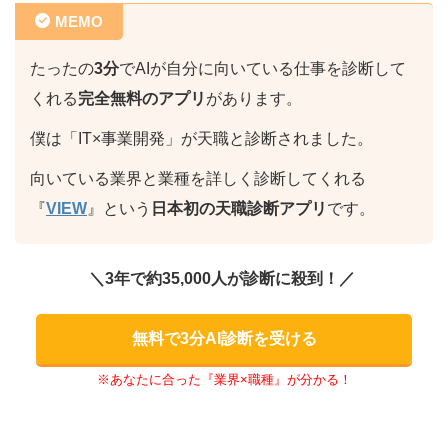
MEMO
たったの
3分
でAIが自分に向いている仕事を診断して
くれる
完全無料のアプリ
があります。
僕は「IT×事業開発」が天職と診断されました。
向いている業界と業種を詳しく診断してくれる
『
VIEW
』という
日本初の天職診断アプリ
です。
＼3年で約35,000人が診断に殺到！／
無料で3分AI診断を受ける
※あなたに合った『業界×職種』が分かる！