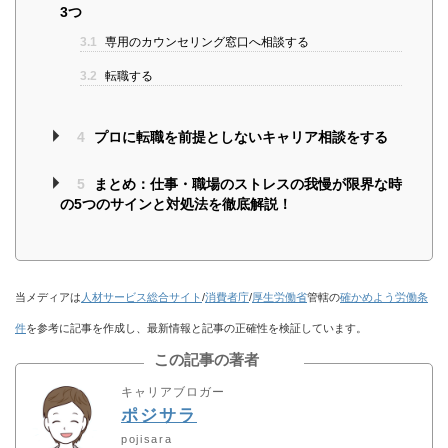
3つ
3.1
専用のカウンセリング窓口へ相談する
3.2
転職する
4
プロに転職を前提としないキャリア相談をする
5
まとめ：仕事・職場のストレスの我慢が限界な時
の5つのサインと対処法を徹底解説！
当メディアは
人材サービス総合サイト
/
消費者庁
/
厚生労働省
管轄の
確かめよう労働条
件
を参考に記事を作成し、最新情報と記事の正確性を検証しています。
この記事の著者
キャリアブロガー
ポジサラ
pojisara