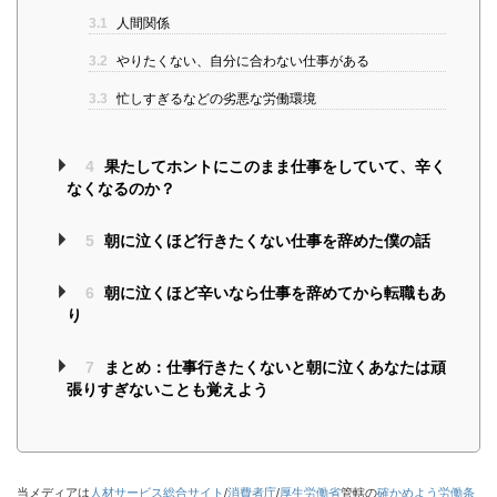
3.1
人間関係
3.2
やりたくない、自分に合わない仕事がある
3.3
忙しすぎるなどの劣悪な労働環境
4
果たしてホントにこのまま仕事をしていて、辛く
なくなるのか？
5
朝に泣くほど行きたくない仕事を辞めた僕の話
6
朝に泣くほど辛いなら仕事を辞めてから転職もあ
り
7
まとめ：仕事行きたくないと朝に泣くあなたは頑
張りすぎないことも覚えよう
当メディアは
人材サービス総合サイト
/
消費者庁
/
厚生労働省
管轄の
確かめよう労働条