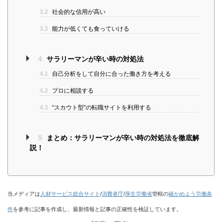
3.2
社会的な信用が高い
3.3
能力が低くても食っていける
4
サラリーマンが辛い時の対処法
4.1
自己分析をして自分に合った働き方を考える
4.2
プロに相談する
4.3
“スカウト型”の転職サイトを利用する
5
まとめ：サラリーマンが辛い時の対処法を徹底解
説！
当メディアは
人材サービス総合サイト
/
消費者庁
/
厚生労働省
管轄の
確かめよう労働条
件
を参考に記事を作成し、最新情報と記事の正確性を検証しています。