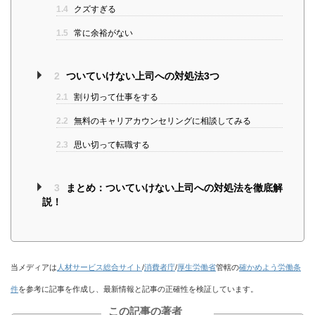
1.4
クズすぎる
1.5
常に余裕がない
2
ついていけない上司への対処法3つ
2.1
割り切って仕事をする
2.2
無料のキャリアカウンセリングに相談してみる
2.3
思い切って転職する
3
まとめ：ついていけない上司への対処法を徹底解
説！
当メディアは
人材サービス総合サイト
/
消費者庁
/
厚生労働省
管轄の
確かめよう労働条
件
を参考に記事を作成し、最新情報と記事の正確性を検証しています。
この記事の著者