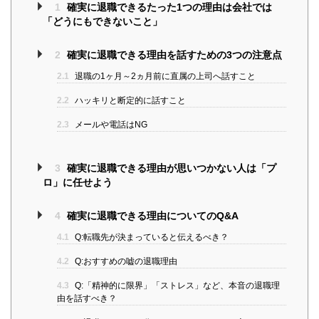
1
確実に退職できるたった1つの理由は会社では
「どうにもできないこと」
2
確実に退職できる理由を話すための3つの注意点
2.1
退職の1ヶ月～2ヵ月前に直属の上司へ話すこと
2.2
ハッキリと断定的に話すこと
2.3
メールや電話はNG
3
確実に退職できる理由が思いつかない人は「プ
ロ」に任せよう
4
確実に退職できる理由についてのQ&A
4.1
Q:転職先が決まっていると伝えるべき？
4.2
Q:おすすめの嘘の退職理由
4.3
Q:「精神的に限界」「ストレス」など、本音の退職理
由を話すべき？