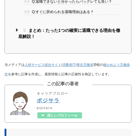
4.4
Q:退職できないと分かったらバックレても良い？
4.5
Q:すぐに辞められる退職理由はある？
5
まとめ：たった1つの確実に退職できる理由を徹
底解説！
当メディアは
人材サービス総合サイト
/
消費者庁
/
厚生労働省
管轄の
確かめよう労働条
件
を参考に記事を作成し、最新情報と記事の正確性を検証しています。
この記事の著者
キャリアブロガー
ポジサラ
pojisara
詳しいプロフィール